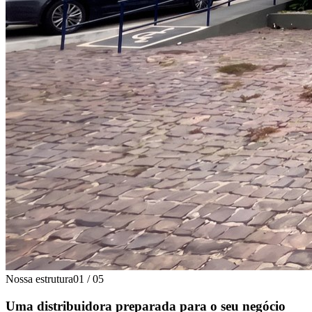
Nossa estrutura
01
/
05
Uma distribuidora preparada para o seu negócio