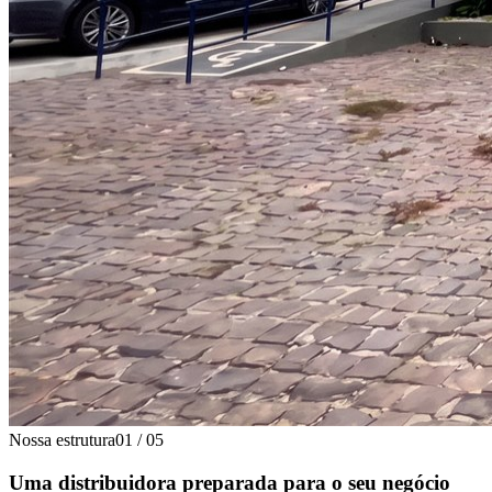
Nossa estrutura
01
/
05
Uma distribuidora preparada para o seu negócio