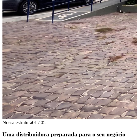
Nossa estrutura
01
/
05
Uma distribuidora preparada para o seu negócio