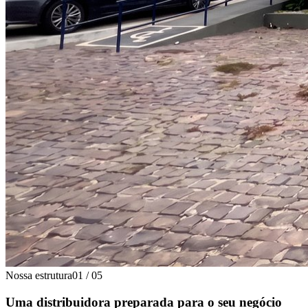
Nossa estrutura
01
/
05
Uma distribuidora preparada para o seu negócio