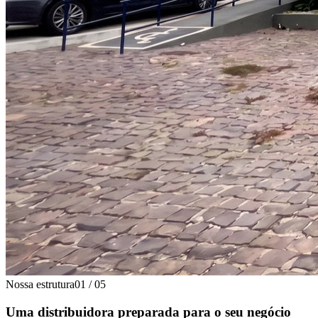
Nossa estrutura
01
/
05
Uma distribuidora preparada para o seu negócio