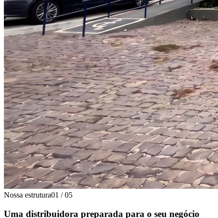
Nossa estrutura
01
/
05
Uma distribuidora preparada para o seu negócio