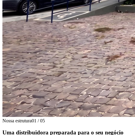
Nossa estrutura
01
/
05
Uma distribuidora preparada para o seu negócio