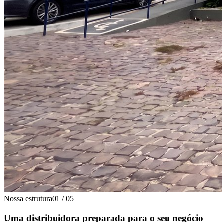
Nossa estrutura
01
/
05
Uma distribuidora preparada para o seu negócio