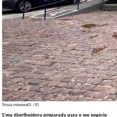
Nossa estrutura
01
/
05
Uma distribuidora preparada para o seu negócio